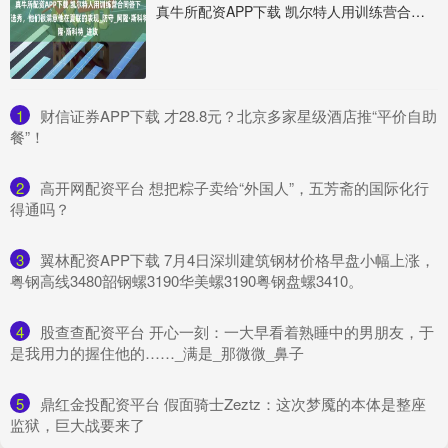
真牛所配资APP下载 凯尔特人用训练营合同签下一名落选秀，他们很满意他在夏联的表现_防守_阿隆·斯科特_进攻
1
​财信证券APP下载 才28.8元？北京多家星级酒店推“平价自助
餐”！
2
​高开网配资平台 想把粽子卖给“外国人”，五芳斋的国际化行
得通吗？
3
​翼林配资APP下载 7月4日深圳建筑钢材价格早盘小幅上涨，
粤钢高线3480韶钢螺3190华美螺3190粤钢盘螺3410。
4
​股查查配资平台 开心一刻：一大早看着熟睡中的男朋友，于
是我用力的握住他的……_满是_那微微_鼻子
5
​鼎红金投配资平台 假面骑士Zeztz：这次梦魇的本体是整座
监狱，巨大战要来了