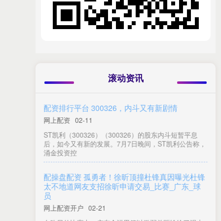
滚动资讯
民间配资APP下载 密封科技：公司密封垫片业务
紧跟主机厂发展步伐
网上配资开户
01-29
证券日报网1月28日讯 ，密封科技（301020）在接受调
研者提问时表示，近几年公司密封垫片业务紧跟主机厂
发展步伐，积极
卓信速配官网 10本历史后宫文小说，史册未载的
胭脂谱，深宫遗珠_政治_乱世_字数
网上配资开户
02-04