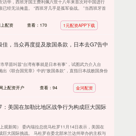
次访华，西班牙国王费利佩六世十八年来首次对中国进行
已经无法掩盖。 “西班牙几乎是孤军奋战。 ”当西班牙首
网上配资
查看：170
1元配资APP下载
极佳，当众再度提及敌国条款，日本去G7告中
相高市早苗叫嚣“台湾有事就是日本有事”，试图武力介入台
抛出《联合国宪章》中的“敌国条款”，直指日本战败国身份
网上配资开户
查看：94
金河配资
罗：美国在加勒比地区战争行为构成巨大国际
上观新闻） 委内瑞拉总统马杜罗11月14日表示，美国在
成巨大国际挑战。 马杜罗在委北部米兰达州举办的主权与