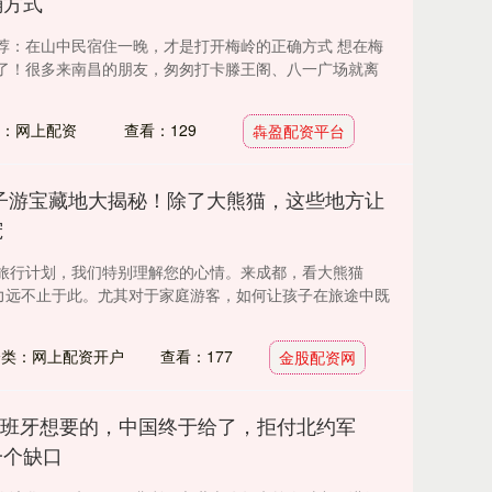
确方式
荐：在山中民宿住一晚，才是打开梅岭的正确方式 想在梅
了！很多来南昌的朋友，匆匆打卡滕王阁、八一广场就离
：网上配资
查看：129
犇盈配资平台
子游宝藏地大揭秘！除了大熊猫，这些地方让
宠
旅行计划，我们特别理解您的心情。来成都，看大熊猫
魅力远不止于此。尤其对于家庭游客，如何让孩子在旅途中既
分类：网上配资开户
查看：177
金股配资网
 西班牙想要的，中国终于给了，拒付北约军
一个缺口