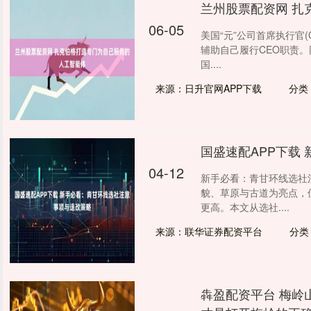
兰州股票配资网 扎
06-05
美国“元”公司首席执行官
辅助自己履行CEO职责。
国....
来源：日升官网APP下载
分类
国盛速配APP下载
04-12
新手必看：青甘环线选社
貌、草原与古道为亮点，
更高。本文从选社....
来源：联华证券配资平台
分类
犇盈配资平台 梅岭