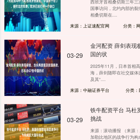
西班牙首相桑切斯三年三
国事访问，北约内部的裂痕
相桑切斯在....
来源：上证速配官网
分类：
金河配资 薛剑表现
国的状
03-29
2025年11月，日本首
海，薛剑随即在社交媒体
及其“....
来源：中融证券平台
分类：
铁牛配资平台 马杜
挑战
03-29
来源：滚动播报 （来源：
加勒比地区的战争行为构