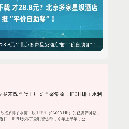
才28.8元？北京多家星级酒店推“平价自助餐”！
股股东既当代工厂又当采集商，IFBH椰子水利
悦)“椰子水第一股”IFBH（06603.HK）的轻资产神话，
日，IFBH发布了盈利警告称，今年上半年，公....