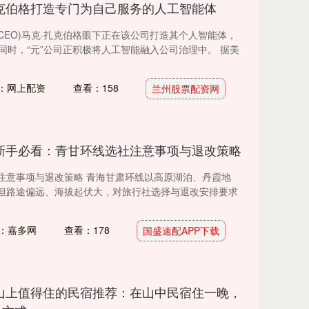
克伯格打造专门为自己服务的人工智能体
(CEO)马克·扎克伯格眼下正在该公司打造其个人智能体，
同时，“元”公司正积极将人工智能融入公司治理中。 据美
：网上配资
查看：158
兰州股票配资网
 新手必看：青甘环线选社注意事项与退改策略
注意事项与退改策略 青海甘肃环线以高原湖泊、丹霞地
但路途偏远、海拔起伏大，对旅行社选择与退改安排要求
：嘉多网
查看：178
国盛速配APP下载
山上值得住的民宿推荐：在山中民宿住一晚，