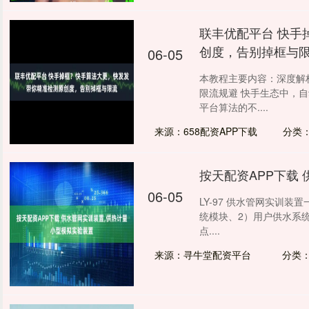
联丰优配平台 快手
创度，告别掉框与
06-05
本教程主要内容：深度解
限流规避 快手生态中，
平台算法的不....
来源：658配资APP下载
分类
按天配资APP下载
06-05
LY-97 供水管网实训
统模块、2）用户供水系
点....
来源：寻牛堂配资平台
分类