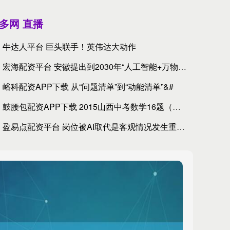
多网 直播
牛达人平台 巨头联手！英伟达大动作
阿波罗：交易完成后及展期实施后，Topco股份将由阿波罗基金持
宏海配资平台 安徽提出到2030年“人工智能+万物”应用落地
峪科配资APP下载 从“问题清单”到“动能清单”&#
鼓腰包配资APP下载 2015山西中考数学16题（正方形、折
盈易点配资平台 岗位被AI取代是客观情况发生重大变化吗