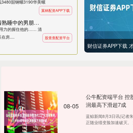
480韶钢螺3190华美螺
翼林配资APP下载
股查查配资平台 开心一刻：一大早看着熟睡中的男朋友，于是我用力的握住他的……_满是_那微微_鼻子
用力的握住他的…… 清
....
股查查配资平台
财信证券APP下载 
公牛配资端平台 控
润最高下滑超7成
08-05
蓝鲸新闻8月3日讯(记者朱欣
正随业绩变脸加速破灭。 近