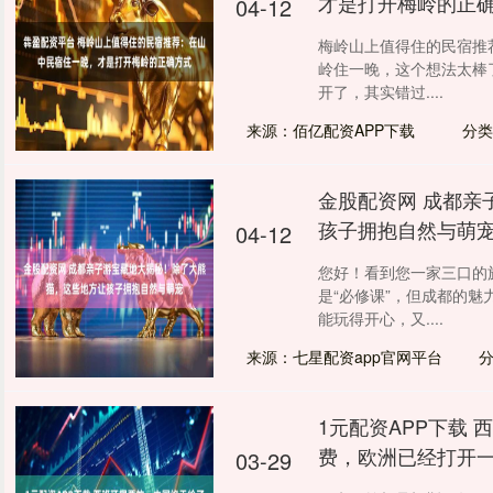
才是打开梅岭的正
04-12
梅岭山上值得住的民宿推
岭住一晚，这个想法太棒
开了，其实错过....
来源：佰亿配资APP下载
分类
金股配资网 成都亲
孩子拥抱自然与萌
04-12
您好！看到您一家三口的
是“必修课”，但成都的
能玩得开心，又....
来源：七星配资app官网平台
1元配资APP下载
费，欧洲已经打开
03-29