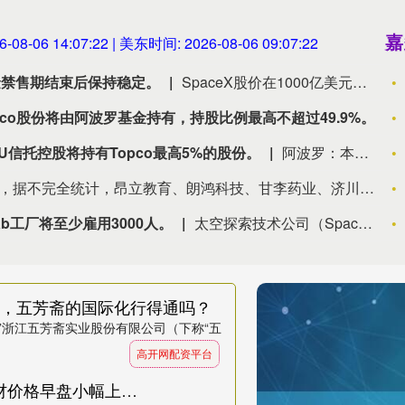
嘉
6-08-06 14:07:23
| 美东时间:
2026-08-06 09:07:23
资金禁售期结束后保持稳定。
SpaceX股价在1000亿美元内部人士资金禁售期结束后保持稳定。
co股份将由阿波罗基金持有，持股比例最高不超过49.9%。
信托控股将持有Topco最高5%的股份。
阿波罗：本次交易及转持实施完成后，EU信托控股将持有Topco最高5%的股份。
8月6日盘后，据不完全统计，昂立教育、朗鸿科技、甘李药业、济川药业等4家A股上市公司披露拟减持情况，当日暂无A股公司披露拟增持情况。
ab工厂将至少雇用3000人。
太空探索技术公司（SpaceX）：TeraFab工厂将至少雇用3000人。
”，五芳斋的国际化行得通吗？
股”浙江五芳斋实业股份有限公司（下称“五
高开网配资平台
翼林配资APP下载 7月4日深圳建筑钢材价格早盘小幅上涨，粤钢高线3480韶钢螺3190华美螺3190粤钢盘螺3410。