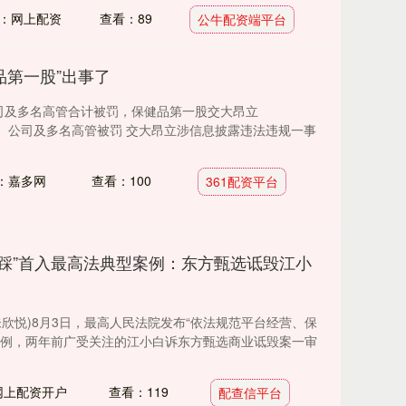
：网上配资
查看：89
公牛配资端平台
健品第一股”出事了
公司及多名高管合计被罚，保健品第一股交大昂立
ST。 公司及多名高管被罚 交大昂立涉信息披露违法违规一事
：嘉多网
查看：100
361配资平台
拉踩”首入最高法典型案例：东方甄选诋毁江小
朱欣悦)8月3日，最高人民法院发布“依法规范平台经营、保
案例，两年前广受关注的江小白诉东方甄选商业诋毁案一审
网上配资开户
查看：119
配查信平台