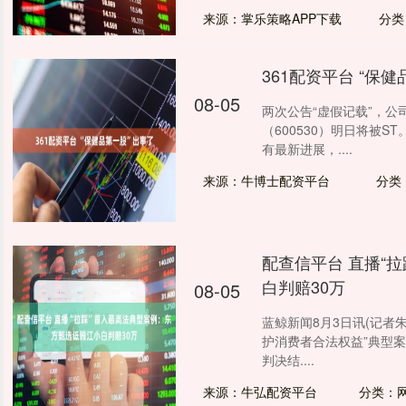
来源：掌乐策略APP下载
分类
361配资平台 “保
08-05
两次公告“虚假记载”，
（600530）明日将被
有最新进展，....
来源：牛博士配资平台
分类
配查信平台 直播“
白判赔30万
08-05
蓝鲸新闻8月3日讯(记者
护消费者合法权益”典型
判决结....
来源：牛弘配资平台
分类：