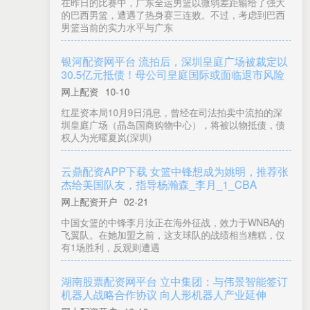
1.《乱清》 作者： 青玉狮子 字数： 约 500 万字 故事背
景： 晚清咸丰年间。主角魂穿成恭亲王奕訢，在第二鸦
战、辛
股易配平台 在南宁到越南五日游要多少钱_旅游_
人民币左右_预算
网上配资开户
02-08
这是(gxbhszl)整理的信息，希望能帮助到大家 作为一名
热爱旅游的朋友，最近我也在计划一次从南宁出发，前
往越南的五日
股票怎么杠杆 远东股份（600869）6月27日主力
资金净买入339.96万元
网上配资开户
02-06
本站消息，截至2025年6月27日收盘，远东股份
(600869)报收于5.07元，上涨2.42%，换手率2.14%，
成交
配配查APP下载 日本战败80年 石破茂考虑取消
重要惯例