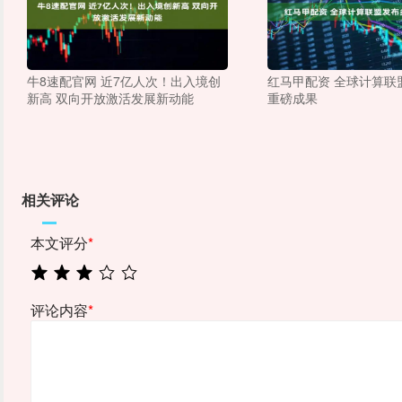
牛8速配官网 近7亿人次！出入境创
红马甲配资 全球计算联
新高 双向开放激活发展新动能
重磅成果
相关评论
本文评分
*
评论内容
*