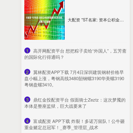
大配资 *ST名家: 资本公积金转增股本实施完成, 股票22日复牌
1
​高开网配资平台 想把粽子卖给“外国人”，五芳斋
的国际化行得通吗？
2
​翼林配资APP下载 7月4日深圳建筑钢材价格早
盘小幅上涨，粤钢高线3480韶钢螺3190华美螺3190
粤钢盘螺3410。
3
​鼎红金投配资平台 假面骑士Zeztz：这次梦魇的
本体是整座监狱，巨大战要来了
4
​富成配资 APP下载 炸裂！多诺万留队！公牛砸
重金赌定总冠军！_赛季_管理层_战术