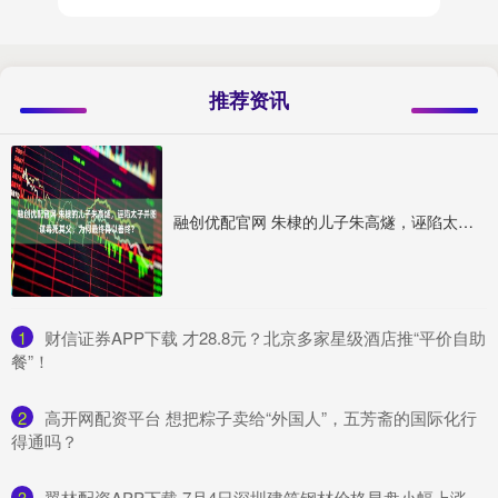
推荐资讯
融创优配官网 朱棣的儿子朱高燧，诬陷太子并图谋毒死其父，为何最终得以善终？
1
​财信证券APP下载 才28.8元？北京多家星级酒店推“平价自助
餐”！
2
​高开网配资平台 想把粽子卖给“外国人”，五芳斋的国际化行
得通吗？
3
​翼林配资APP下载 7月4日深圳建筑钢材价格早盘小幅上涨，