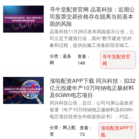
寻牛堂配资官网 品茗科技：近期公
司股票交易价格存在脱离当前基本
面的风险
品茗科技11月26日发布风险提示公告，公
司立足于建筑行业，面向“数字建造”的对
象和过程，提供自施工准备阶段至竣工验
收阶段的应用化技术、产品及解决方案，
分类：嘉多
查看：
寻牛堂配资官
满足各方在....
网
148
网
涨啦配资APP下载 同兴科技：拟32
亿元投建年产10万吨钠电正极材料
及6GWh电芯项目
同兴科技公告，近日，公司与屏山县政府
签署《年产10万吨钠电正极材料及6GWh
电芯项目投资合作框架协议书》，约定在
屏山县投资建设年产10万吨钠电正极材料
分类：网上配
查看：
涨啦配资APP下
及6GWh....
资
73
载