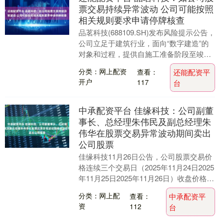
票交易持续异常波动 公司可能按照
相关规则要求申请停牌核查
品茗科技(688109.SH)发布风险提示公告，
公司立足于建筑行业，面向“数字建造”的
对象和过程，提供自施工准备阶段至竣工
验收阶段的应用化技术、产品及解决方
分类：网上配资
查看：
还能配资平
案，....
开户
117
台
中承配资平台 佳缘科技：公司副董
事长、总经理朱伟民及副总经理朱
伟华在股票交易异常波动期间卖出
公司股票
佳缘科技11月26日公告，公司股票交易价
格连续三个交易日（2025年11月24日2025
年11月25日2025年11月26日）收盘价格涨
幅偏离值累计达到31.1....
分类：网上配
查看：
中承配资平
资
112
台