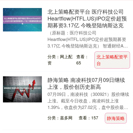
北上策略配资平台 医疗科技公司
Heartflow(HTFL.US)IPO定价超预
期募资3.17亿 今晚登陆纳斯达克
（原标题：医疗科技公司
Heartflow(HTFL.US)IPO定价超预期募资
3.17亿 今晚登陆纳斯达克） 智通财经APP
获悉，专注于心脏病诊疗的人工智能软
分类：网上配
查看：
北上策略配资平
件....
资
65
台
静海策略 南凌科技07月09日继续
上涨，股价创历史新高
07月09日，南凌科技（300921）股价继续
上涨。截至今日收盘，南凌科技上涨
1.39%，收盘价为27.02元，盘中股价最高
触及28.86元，股价创历史新高。 ....
分类：嘉多网
查看：157
静海策略