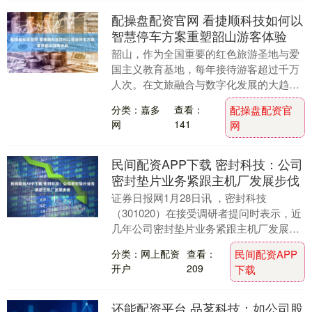
配操盘配资官网 看捷顺科技如何以
智慧停车方案重塑韶山游客体验
韶山，作为全国重要的红色旅游圣地与爱
国主义教育基地，每年接待游客超过千万
人次。在文旅融合与数字化发展的大趋势
下，庞大的客流量对这座城市的交通组织
分类：嘉多
查看：
配操盘配资官
与停车管理能力构....
网
141
网
民间配资APP下载 密封科技：公司
密封垫片业务紧跟主机厂发展步伐
证券日报网1月28日讯 ，密封科技
（301020）在接受调研者提问时表示，近
几年公司密封垫片业务紧跟主机厂发展步
伐，积极开展同步研发，通过行业领先的
分类：网上配资
查看：
民间配资APP
技术和产品一....
开户
209
下载
还能配资平台 品茗科技：如公司股