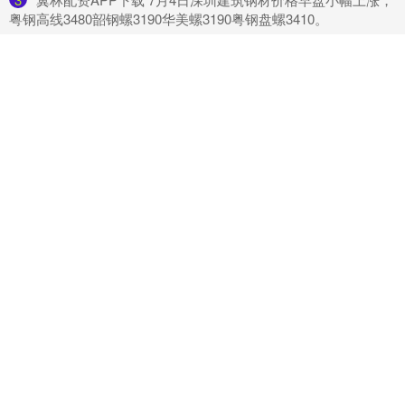
粤钢高线3480韶钢螺3190华美螺3190粤钢盘螺3410。
4
​股查查配资平台 开心一刻：一大早看着熟睡中的男朋友，于
是我用力的握住他的……_满是_那微微_鼻子
5
​鼎红金投配资平台 假面骑士Zeztz：这次梦魇的本体是整座
监狱，巨大战要来了
最新文章
公牛配资端平台 控股股东既当代工厂又当采集商，IFBH椰子水
利润最高下滑超7成
361配资平台 “保健品第一股”出事了
配查信平台 直播“拉踩”首入最高法典型案例：东方甄选诋毁江
小白判赔30万