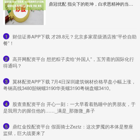
鼎冠优配 指尖下的乾坤，白求恩精神的当代回响，翟章锁主任的护甲仁心_甲状腺_患者_疾病
1
​财信证券APP下载 才28.8元？北京多家星级酒店推“平价自助
餐”！
2
​高开网配资平台 想把粽子卖给“外国人”，五芳斋的国际化行
得通吗？
3
​翼林配资APP下载 7月4日深圳建筑钢材价格早盘小幅上涨，
粤钢高线3480韶钢螺3190华美螺3190粤钢盘螺3410。
4
​股查查配资平台 开心一刻：一大早看着熟睡中的男朋友，于
是我用力的握住他的……_满是_那微微_鼻子
5
​鼎红金投配资平台 假面骑士Zeztz：这次梦魇的本体是整座
监狱，巨大战要来了