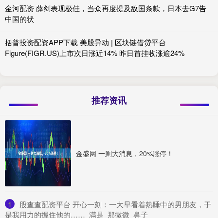
金河配资 薛剑表现极佳，当众再度提及敌国条款，日本去G7告
中国的状
括普投资配资APP下载 美股异动 | 区块链借贷平台
Figure(FIGR.US)上市次日涨近14% 昨日首挂收涨逾24%
推荐资讯
金盛网 一则大消息，20%涨停！
1
​股查查配资平台 开心一刻：一大早看着熟睡中的男朋友，于
是我用力的握住他的……_满是_那微微_鼻子