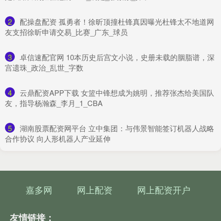
2
​配操盘配资 孤勇者！徐昕顶撞杜锋真因曝光杜锋太不地道网
友支招徐昕申请交易_比赛_广东_球员
3
​卓信速配官网 10本历史后宫文小说，史册未载的胭脂谱，深
宫遗珠_政治_乱世_字数
4
​云鼎配资APP下载 女篮中锋想成为姚明，推荐张杰给美国队
友，指导杨瀚森_李月_1_CBA
5
​湖南股票配资网平台 立中集团：与伟景智能签订机器人战略
合作协议 向人形机器人产业延伸
嘉多网
网上配资
网上配资开户
友情链接：