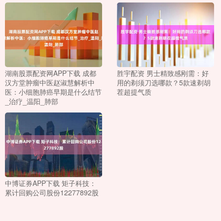
湖南股票配资网APP下载 成都
胜宇配资 男士精致感刚需：好
汉方堂肿瘤中医赵淑慧解析中
用的剃须刀选哪款？5款速剃胡
医：小细胞肺癌早期是什么结节
茬超提气质
_治疗_温阳_肺部
中博证券APP下载 矩子科技：
累计回购公司股份12277892股