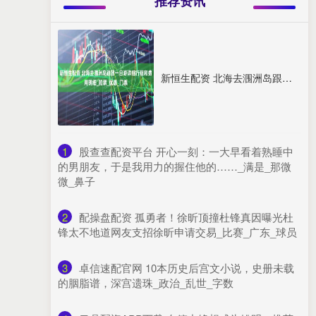
推荐资讯
新恒生配资 北海去涠洲岛跟团一日游详细行程和费用明细_船票_优惠_门票
1
​股查查配资平台 开心一刻：一大早看着熟睡中
的男朋友，于是我用力的握住他的……_满是_那微
微_鼻子
2
​配操盘配资 孤勇者！徐昕顶撞杜锋真因曝光杜
锋太不地道网友支招徐昕申请交易_比赛_广东_球员
3
​卓信速配官网 10本历史后宫文小说，史册未载
的胭脂谱，深宫遗珠_政治_乱世_字数