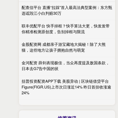
配查信平台 直播“拉踩”首入最高法典型案例：东方甄
选诋毁江小白判赔30万
联丰优配平台 快手掉框？快手算法大更，快发发带
你精准检测原创度，告别掉框与限流
金股配资网 成都亲子游宝藏地大揭秘！除了大熊
猫，这些地方让孩子拥抱自然与萌宠
金河配资 薛剑表现极佳，当众再度提及敌国条款，
日本去G7告中国的状
括普投资配资APP下载 美股异动 | 区块链借贷平台
Figure(FIGR.US)上市次日涨近14% 昨日首挂收涨逾
24%