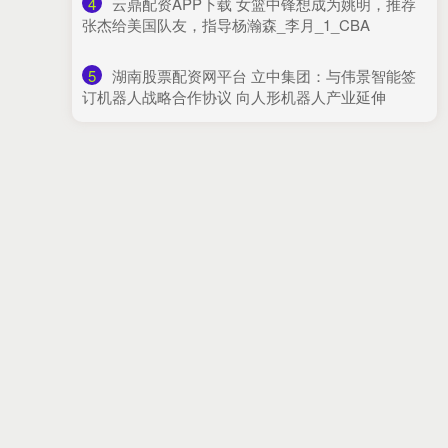
4
​云鼎配资APP下载 女篮中锋想成为姚明，推荐
张杰给美国队友，指导杨瀚森_李月_1_CBA
5
​湖南股票配资网平台 立中集团：与伟景智能签
订机器人战略合作协议 向人形机器人产业延伸