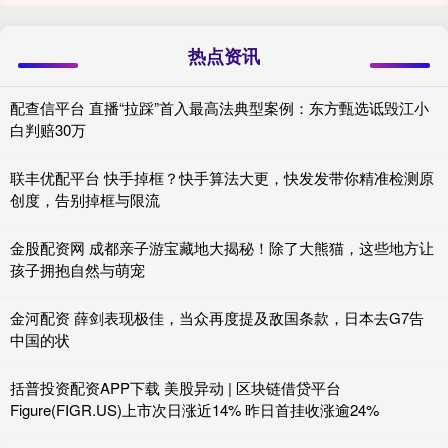
热点资讯
配查信平台 直播“拉踩”首入最高法典型案例：东方甄选诋毁江小
白判赔30万
联丰优配平台 快手掉框？快手算法大更，快发发带你精准检测原
创度，告别掉框与限流
金股配资网 成都亲子游宝藏地大揭秘！除了大熊猫，这些地方让
孩子拥抱自然与萌宠
金河配资 薛剑表现极佳，当众再度提及敌国条款，日本去G7告
中国的状
括普投资配资APP下载 美股异动 | 区块链借贷平台
Figure(FIGR.US)上市次日涨近14% 昨日首挂收涨逾24%