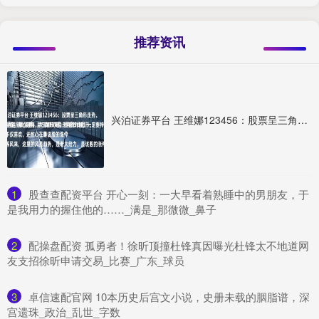
推荐资讯
兴泊证券平台 王维娜123456：股票呈三角形走势。 每当遇到此股票，呈三角形夹角走势的时候，一定要特别珍惜，用心陪伴，大家都知道，我喜欢此图形。 不仅喜欢，还耐心在等。 等风来，这里的风是趋势，是老大给力，是该股的涨停
1
​股查查配资平台 开心一刻：一大早看着熟睡中的男朋友，于
是我用力的握住他的……_满是_那微微_鼻子
2
​配操盘配资 孤勇者！徐昕顶撞杜锋真因曝光杜锋太不地道网
友支招徐昕申请交易_比赛_广东_球员
3
​卓信速配官网 10本历史后宫文小说，史册未载的胭脂谱，深
宫遗珠_政治_乱世_字数