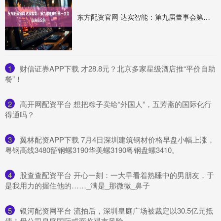
东方配资官网 达实智能：第九届董事会第一次会议决议公告
1
​财信证券APP下载 才28.8元？北京多家星级酒店推“平价自助
餐”！
2
​高开网配资平台 想把粽子卖给“外国人”，五芳斋的国际化行
得通吗？
3
​翼林配资APP下载 7月4日深圳建筑钢材价格早盘小幅上涨，
粤钢高线3480韶钢螺3190华美螺3190粤钢盘螺3410。
4
​股查查配资平台 开心一刻：一大早看着熟睡中的男朋友，于
是我用力的握住他的……_满是_那微微_鼻子
5
​银河配资网平台 流拍后，深圳皇庭广场被裁定以30.5亿元抵
债！母公司皇庭国际或面临退市风险