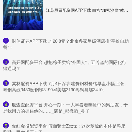
江苏股票配资网APP下载 白宫“加密沙皇”敦促马斯克放弃建党，修复与特朗普的关系
1
​财信证券APP下载 才28.8元？北京多家星级酒店推“平价自助
餐”！
2
​高开网配资平台 想把粽子卖给“外国人”，五芳斋的国际化行
得通吗？
3
​翼林配资APP下载 7月4日深圳建筑钢材价格早盘小幅上涨，
粤钢高线3480韶钢螺3190华美螺3190粤钢盘螺3410。
4
​股查查配资平台 开心一刻：一大早看着熟睡中的男朋友，于
是我用力的握住他的……_满是_那微微_鼻子
5
​鼎红金投配资平台 假面骑士Zeztz：这次梦魇的本体是整座
监狱，巨大战要来了