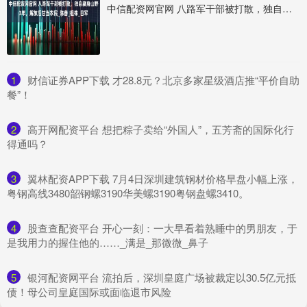
中信配资网官网 八路军干部被打散，独自藏身山野3年，解放后甘当农民_陈善_徂徕_日军
1
​财信证券APP下载 才28.8元？北京多家星级酒店推“平价自助
餐”！
2
​高开网配资平台 想把粽子卖给“外国人”，五芳斋的国际化行
得通吗？
3
​翼林配资APP下载 7月4日深圳建筑钢材价格早盘小幅上涨，
粤钢高线3480韶钢螺3190华美螺3190粤钢盘螺3410。
4
​股查查配资平台 开心一刻：一大早看着熟睡中的男朋友，于
是我用力的握住他的……_满是_那微微_鼻子
5
​银河配资网平台 流拍后，深圳皇庭广场被裁定以30.5亿元抵
债！母公司皇庭国际或面临退市风险