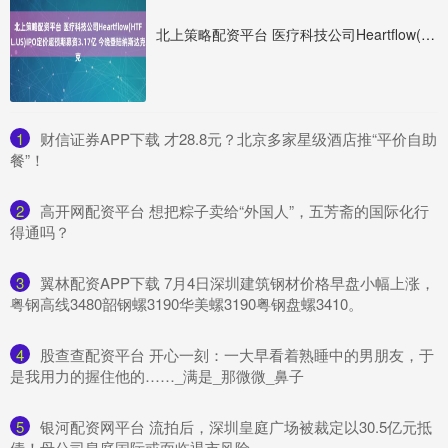
北上策略配资平台 医疗科技公司Heartflow(HTFL.US)IPO定价超预期募资3.17亿 今晚登陆纳斯达克
1
​财信证券APP下载 才28.8元？北京多家星级酒店推“平价自助
餐”！
2
​高开网配资平台 想把粽子卖给“外国人”，五芳斋的国际化行
得通吗？
3
​翼林配资APP下载 7月4日深圳建筑钢材价格早盘小幅上涨，
粤钢高线3480韶钢螺3190华美螺3190粤钢盘螺3410。
4
​股查查配资平台 开心一刻：一大早看着熟睡中的男朋友，于
是我用力的握住他的……_满是_那微微_鼻子
5
​银河配资网平台 流拍后，深圳皇庭广场被裁定以30.5亿元抵
债！母公司皇庭国际或面临退市风险