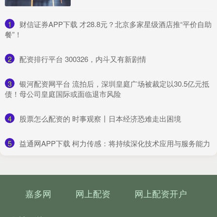
1
​财信证券APP下载 才28.8元？北京多家星级酒店推“平价自助
餐”！
2
​配资排行平台 300326，内斗又有新剧情
3
​银河配资网平台 流拍后，深圳皇庭广场被裁定以30.5亿元抵
债！母公司皇庭国际或面临退市风险
4
​股票怎么配资的 时事观察丨日本经济恐难走出困境
5
​益通网APP下载 柯力传感：将持续深化技术应用与服务能力
嘉多网
网上配资
网上配资开户