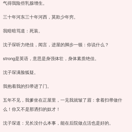
气得我险些乳腺增生。
三十年河东三十年河西，莫欺少年穷。
我暗暗骂道：死装。
沈子琛听力绝佳，闻言，进屋的脚步一顿：你说什么？
strong是英语，意思是身强体壮，身体素质绝佳。
沈子琛满脸狐疑。
我抱着我的扫帚进了门。
五年不见，我爹坐在正屋里，一见我就皱了眉：拿着扫帚做什
么！你又不是那洒扫的奴才！
沈子琛道：兄长没什么本事，能在后院做点活也是好的。