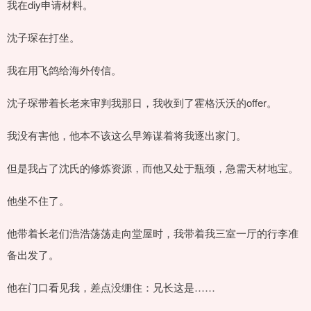
我在diy申请材料。
沈子琛在打坐。
我在用飞鸽给海外传信。
沈子琛带着长老来审判我那日，我收到了霍格沃沃的offer。
我没有害他，他本不该这么早筹谋着将我逐出家门。
但是我占了沈氏的修炼资源，而他又处于瓶颈，急需天材地宝。
他坐不住了。
他带着长老们浩浩荡荡走向堂屋时，我带着我三室一厅的行李准
备出发了。
他在门口看见我，差点没绷住：兄长这是……