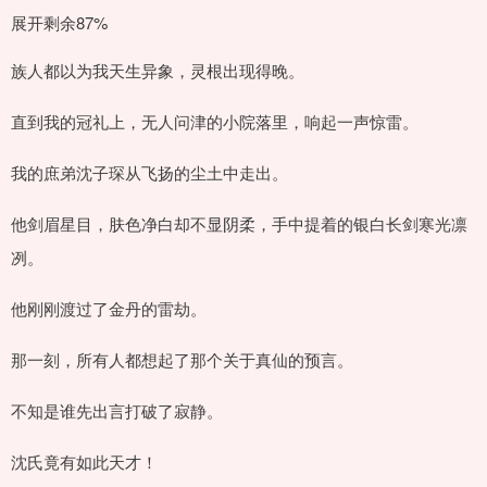
展开剩余87%
族人都以为我天生异象，灵根出现得晚。
直到我的冠礼上，无人问津的小院落里，响起一声惊雷。
我的庶弟沈子琛从飞扬的尘土中走出。
他剑眉星目，肤色净白却不显阴柔，手中提着的银白长剑寒光凛
冽。
他刚刚渡过了金丹的雷劫。
那一刻，所有人都想起了那个关于真仙的预言。
不知是谁先出言打破了寂静。
沈氏竟有如此天才！