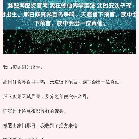
我与庶弟同时出生。
那日修真界百鸟争鸣，天道留下预言，族中会出一位真仙。
后来庶弟天赋异禀，及笄之年便突破金丹。
而我是个连灵根都没有的废柴。
被逐出家门那日，我收到了远方来信。