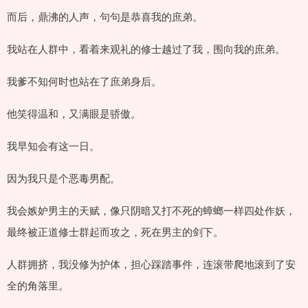
而后，鼎沸的人声，句句是恭喜我的庶弟。
我站在人群中，看着来观礼的修士越过了我，围向我的庶弟。
我爹不知何时也站在了庶弟身后。
他笑得温和，又满眼是骄傲。
我早知会有这一日。
因为我只是个恶毒男配。
我会嫉妒男主的天赋，像只阴暗又打不死的蟑螂一样四处作妖，
最终被正道修士群起而攻之，死在男主的剑下。
人群拥挤，我没修为护体，担心踩踏事件，连滚带爬地滚到了安
全的角落里。