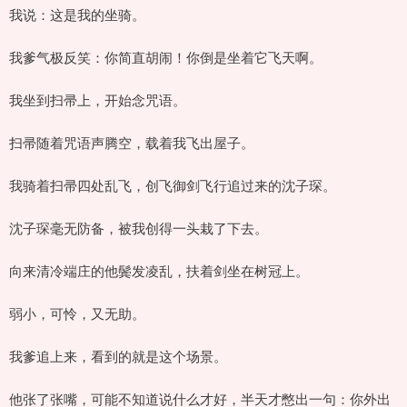
我说：这是我的坐骑。
我爹气极反笑：你简直胡闹！你倒是坐着它飞天啊。
我坐到扫帚上，开始念咒语。
扫帚随着咒语声腾空，载着我飞出屋子。
我骑着扫帚四处乱飞，创飞御剑飞行追过来的沈子琛。
沈子琛毫无防备，被我创得一头栽了下去。
向来清冷端庄的他鬓发凌乱，扶着剑坐在树冠上。
弱小，可怜，又无助。
我爹追上来，看到的就是这个场景。
他张了张嘴，可能不知道说什么才好，半天才憋出一句：你外出