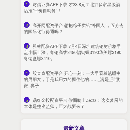
1
​财信证券APP下载 才28.8元？北京多家星级酒
店推“平价自助餐”！
2
​高开网配资平台 想把粽子卖给“外国人”，五芳斋
的国际化行得通吗？
3
​翼林配资APP下载 7月4日深圳建筑钢材价格早
盘小幅上涨，粤钢高线3480韶钢螺3190华美螺3190
粤钢盘螺3410。
4
​股查查配资平台 开心一刻：一大早看着熟睡中
的男朋友，于是我用力的握住他的……_满是_那微
微_鼻子
5
​鼎红金投配资平台 假面骑士Zeztz：这次梦魇的
本体是整座监狱，巨大战要来了
最新文章