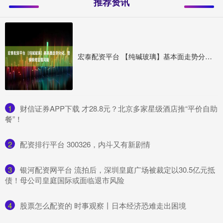
推荐资讯
宏泰配资平台 【纯碱玻璃】基本面走势分化，警惕情绪回落风险
1
​财信证券APP下载 才28.8元？北京多家星级酒店推“平价自助
餐”！
2
​配资排行平台 300326，内斗又有新剧情
3
​银河配资网平台 流拍后，深圳皇庭广场被裁定以30.5亿元抵
债！母公司皇庭国际或面临退市风险
4
​股票怎么配资的 时事观察丨日本经济恐难走出困境