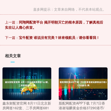
嘉多网提示：文章来自网络，不代表本站观点。
上一篇：
同翔网配资平台 揭开明朝灭亡的根本原因，了解真相后
实在让人痛心疾首。
下一篇：
宝牛配资 谁说没有完美？林肯领航员：请你看看我！
相关文章
鑫东财配资官网 8月11日北京新
股配网配资APP下载 7月7日香
房网签162套、二手房网签681
港谢瑞麟黄金价格37290港币/